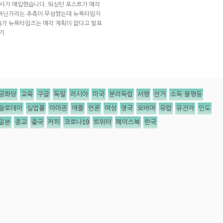
회사가 매입했습니다. 워싱턴 포스트가 매각
 아닌가라는 추측이 무성했는데 뉴욕타임지
 Jr.)가 뉴욕타임즈는 매각 계획이 없다고 발표
기
공화당
교육
구글
독일
러시아
미국
분리독립
서평
선거
소득 불평등
슬로데이
실업률
아마존
애플
언론
여성
영국
오바마
유럽
유전자
인도
일본
종교
중국
커피
코로나19
트위터
페이스북
한국