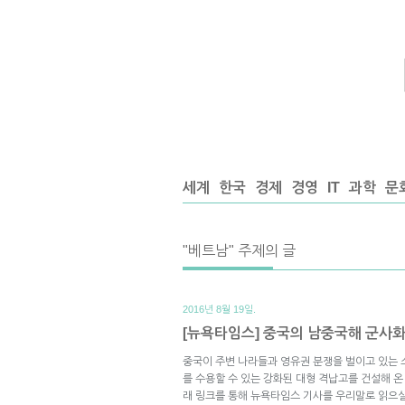
세계
한국
경제
경영
IT
과학
문
"베트남" 주제의 글
2016년 8월 19일.
[뉴욕타임스] 중국의 남중국해 군사화
중국이 주변 나라들과 영유권 분쟁을 벌이고 있는
를 수용할 수 있는 강화된 대형 격납고를 건설해 
래 링크를 통해 뉴욕타임스 기사를 우리말로 읽으실 수