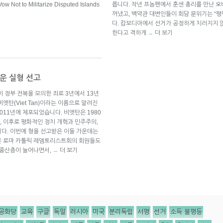
w Not to Militarize Disputed Islands
릅니다. 작년 프놈펜에서 훈센 총리를 만난 
꺼냈고, 백악관 대변인들이 회담 분위기는 “팽팽
다. 캄보디아에서 선거가 공정하게 치러지지 
한다고 격하게
더 보기
→
운 실형 선고
 정부 전복을 모의한 죄로 3년에서 13년
엣탄(Viet Tan)이라는 이름으로 알려진
011년에 체포되었습니다. 비엣탄은 1980
 이후로 평화적인 정치 개혁과 민주주의,
다. 이번에 형을 선고받은 이들 가운데는
온 로마 카톨릭 레뎀토리스트회의 회원들도
 중산층이 늘어나면서,
더 보기
→
공화당
교육
구글
독일
러시아
미국
분리독립
서평
선거
소득 불평등