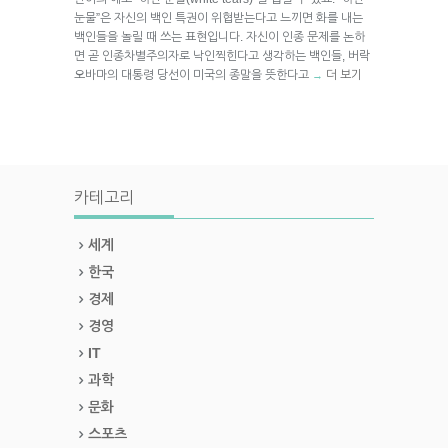
눈물”은 자신의 백인 특권이 위협받는다고 느끼면 화를 내는
백인들을 놀릴 때 쓰는 표현입니다. 자신이 인종 문제를 논하
면 곧 인종차별주의자로 낙인찍힌다고 생각하는 백인들, 버락
오바마의 대통령 당선이 미국의 종말을 뜻한다고
더 보기
→
카테고리
세계
한국
경제
경영
IT
과학
문화
스포츠