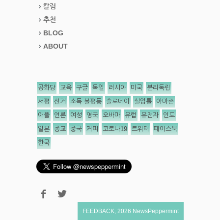
칼럼
추천
BLOG
ABOUT
공화당
교육
구글
독일
러시아
미국
분리독립
서평
선거
소득 불평등
슬로데이
실업률
아마존
애플
언론
여성
영국
오바마
유럽
유전자
인도
일본
종교
중국
커피
코로나19
트위터
페이스북
한국
FEEDBACK
,
2026
NewsPeppermint