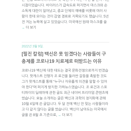
시점이었습니다. 바이러스가 급속도로 퍼지면서 마스크와 손
소독제 대란이 일어났고, 종교 단체의 예배를 비롯해 여러 사
람이 한데 모이는 것이 감염 경로로 지목되기도 했습니다. 5년
전 저는 뉴욕에 살고 있었습니다. 미국에선 원래 마스크를 쓸
더 보기
→
2022년 3월 9일.
[필진 칼럼] 백신은 못 믿겠다는 사람들이 구
충제를 코로나19 치료제로 떠받드는 이유
코로나19 백신에 대한 태도는 결국 문화전쟁으로까지 번졌습
니다. 팟캐스트 진행자 조 로건을 둘러싼 갈등을 촉발한 것도
그가 팟캐스트를 통해 “누구나 자유롭게 의견을 말할 수 있어
야 한다”며 퍼지게 방치한 가짜뉴스였습니다. 조 로건과 스포
티파이의 딜레마에 관한 글도 최근 네이버 프리미엄 콘텐츠에
썼습니다. 오늘 소개하는 글은 백신과 과학의 정치화에 관해
10월 4일에 쓴 글입니다. 두 달 전에 백신 안 맞는 사람들이라
고 다 같지 않다는 글을 썼습니다. 백신이 남아도는 미국에서
글을 쓴 8월 초 기준으로,
더 보기
→