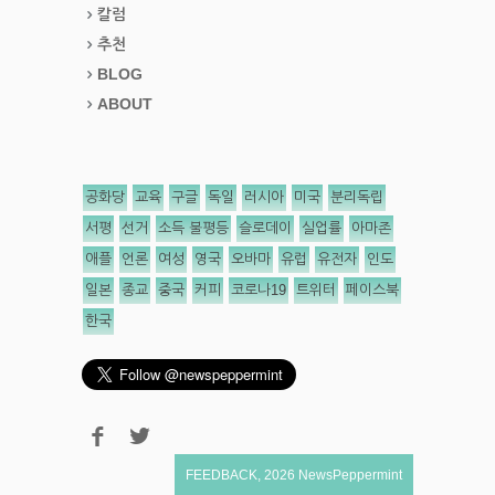
칼럼
추천
BLOG
ABOUT
공화당
교육
구글
독일
러시아
미국
분리독립
서평
선거
소득 불평등
슬로데이
실업률
아마존
애플
언론
여성
영국
오바마
유럽
유전자
인도
일본
종교
중국
커피
코로나19
트위터
페이스북
한국
FEEDBACK
,
2026
NewsPeppermint