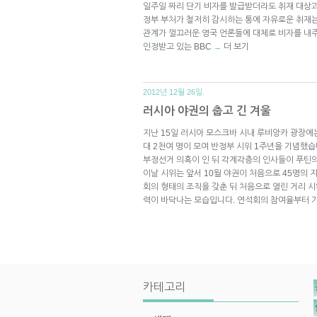
일주일 짜리 단기 비자를 발급받더라도 취재 대상
정부 부처가 철저히 감시하는 통에 자유로운 취재는 
관계가 껄끄러운 영국 언론들에 대체로 비자를 내
인정받고 있는 BBC
더 보기
→
2012년 12월 26일.
러시아 야권의 춥고 긴 겨울
지난 15일 러시아 모스크바 시내 루비앙카 광장에
대 2천여 명이 모여 반정부 시위 1주년을 기념했습
부정선거 의혹이 인 뒤 각계각층의 인사들이 푸틴
이날 시위는 앞서 10월 야권이 처음으로 45명의
회의 형태의 조직을 갖춘 뒤 처음으로 열린 거리 
력이 바닥나는 모습입니다. 연석회의 참여율부터 기
카테고리