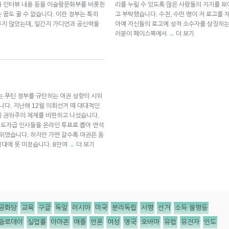
과 인터뷰 내용 등을 이슬람문화부를 비롯한
리를 누릴 수 있도록 많은 사람들의 지지를 
꿈도 꿀 수 없습니다. 이란 정부는 특히
고 부탁했습니다. 수천, 수만 명이 저 로고를
주지 않았는데, 일간지 가디언과 공신력을
아예 자신들의 로고에 성적 소수자를 상징하는
러분이 페이스북에서
더 보기
→
는 푸틴 정부를 규탄하는 야권 성향의 시위
니다. 지난해 12월 의회선거 때 대대적인
의 권위주의 체제를 비판하고 나섰습니다.
 지도자급 인사들을 온라인 투표로 뽑아 연석
시위였습니다. 하지만 가면 갈수록 야권은 동
대에 못 미쳤습니다. 8만여
더 보기
→
공화당
교육
구글
독일
러시아
미국
분리독립
서평
선거
소득 불평등
슬로데이
실업률
아마존
애플
언론
여성
영국
오바마
유럽
유전자
인도