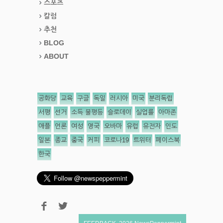
스포츠
칼럼
추천
BLOG
ABOUT
공화당
교육
구글
독일
러시아
미국
분리독립
서평
선거
소득 불평등
슬로데이
실업률
아마존
애플
언론
여성
영국
오바마
유럽
유전자
인도
일본
종교
중국
커피
코로나19
트위터
페이스북
한국