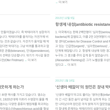
더 보기
→
2013년 12월 9일.
항생제 내성(antibiotic resis
 만들어졌습니다. 즉 박테리아가 성장하지
1. 미국에서는 한해 2백만명이 ‘심각한(serious)’
습니다. 박테리아를 움직이는 자전거에 비
bacteria)에 감염되고, 이중 2만 3천여명이
는 것과 같습니다. 자전거가 움직일 때 막
방 센터(Centers for Disease Control
 있다면 막대기는 그냥 바퀴를 통과하고 맙
고 있는 ‘긴급한(urgent)’, ‘심각한(serious)
tolerance), 인내(persistence),
단계에 해당됩니다. 2. 항생제 내성에 대한 경
들의 전략은 단순합니다. 위기가 지나갈 동안
누구도 그 경고를 주의 깊게 듣지 않았습니다
Ofer Fridman)
더 보기
(Alexander Fleming)은 그가 노벨상을
→
있다고
더 보기
→
2013년 1월 18일.
 깨끗하게 하는가
‘신생아 배앓이’의 원인은 장내 
 오랜 역사를 가지고 있습니다. 염소는
‘신생아 배앓이’라고도 불리는 ‘영아산통(infanti
, 1920년대에 이르러 수영장의 물을 깨
의 긴 시간 동안 숨이 넘어갈 듯 심하게 우는
“염소는 다양한 종류의 병원체를 파괴하는
만 나타났으며 원인은 아직 밝혀지지 않았었습
소산(hypochlorous acid)을 형성
이 장내에 존재하는 박테리아의 성분이상일 수