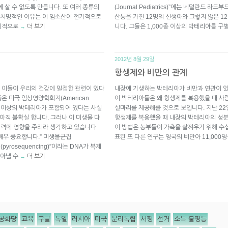
 살 수 없도록 만듭니다. 또 여러 종류의
(Journal Pediatrics)”에는 네덜란드 라드
 치명적인 이유는 이 염소산이 전기적으로
산통을 가진 12명의 신생아와 그렇지 않은 
전기적으로
더 보기
니다. 그들은 1,000종 이상의 박테리아를 구
→
2012년 8월 29일.
항생제와 비만의 관계
 이들이 우리의 건강에 밀접한 관련이 있다
내장에 기생하는 박테리아가 비만과 연관이 
 미국 임상영양학회지(American
이 박테리아들은 왜 항생제를 복용했을 때 사
속에 700종 이상의 박테리아가 포함되어 있다는 사실
실마리를 제공해줄 것으로 보입니다. 지난 22
아직 불확실 합니다. 그러나 이 미생물 다
항생제를 복용했을 때 내장의 박테리아의 성분
과 면역력에 영향을 주리라 생각하고 있습니다.
이 방법은 농부들이 가축을 살찌우기 위해 수십
매우 중요합니다.” 미생물군집
표된 또 다른 연구는 영국의 비만아 11,000
yrosequencing)”이라는 DNA가 복제
알아낼 수
더 보기
→
공화당
교육
구글
독일
러시아
미국
분리독립
서평
선거
소득 불평등