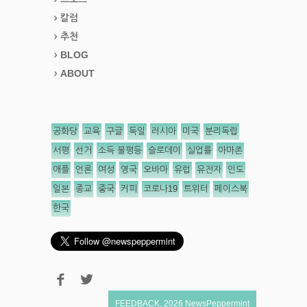
칼럼
추천
BLOG
ABOUT
공화당
교육
구글
독일
러시아
미국
분리독립
서평
선거
소득 불평등
슬로데이
실업률
아마존
애플
언론
여성
영국
오바마
유럽
유전자
인도
일본
종교
중국
커피
코로나19
트위터
페이스북
한국
FEEDBACK
,
2026
NewsPeppermint