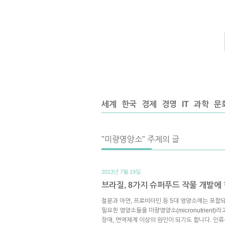
세계
한국
경제
경영
IT
과학
문
"미량영양소" 주제의 글
2013년 7월 19일.
브라질, 8가지 슈퍼푸드 작물 개발에
철분과 아연, 프로비타민 등 5대 영양소에는 포함되
필요한 영양소들을 미량영양소(micronutrient
장애, 면역체계 이상의 원인이 되기도 합니다. 인류