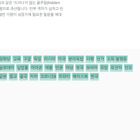
 같은 ‘드러나지 않는 굶주림(hidden
억 명으로 추산됩니다. 빈부 격차가 심하고 빈
절반 가량이 성장기에 필요한 철분을 제대
공화당
교육
구글
독일
러시아
미국
분리독립
서평
선거
소득 불평등
슬로데이
실업률
아마존
애플
언론
여성
영국
오바마
유럽
유전자
인도
일본
종교
중국
커피
코로나19
트위터
페이스북
한국