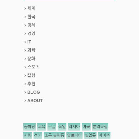
세계
한국
경제
경영
IT
과학
문화
스포츠
칼럼
추천
BLOG
ABOUT
공화당
교육
구글
독일
러시아
미국
분리독립
서평
선거
소득 불평등
슬로데이
실업률
아마존