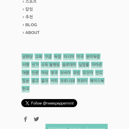
스포츠
칼럼
추천
BLOG
ABOUT
공화당
교육
구글
독일
러시아
미국
분리독립
서평
선거
소득 불평등
슬로데이
실업률
아마존
애플
언론
여성
영국
오바마
유럽
유전자
인도
일본
종교
중국
커피
코로나19
트위터
페이스북
한국