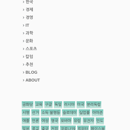
한국
경제
경영
IT
과학
문화
스포츠
칼럼
추천
BLOG
ABOUT
공화당
교육
구글
독일
러시아
미국
분리독립
서평
선거
소득 불평등
슬로데이
실업률
아마존
애플
언론
여성
영국
오바마
유럽
유전자
인도
일본
종교
중국
커피
코로나19
트위터
페이스북