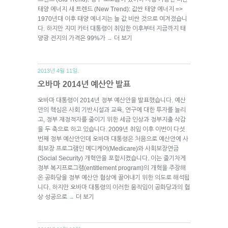
태양 에너지 새 트렌드 (New Trend): 값싼 태양 에너지 =>
1970년대 이후 태양 에너지는 늘 값 비싼 것으로 여겨졌습니
다. 하지만 지미 카터 대통령이 취임한 이후부터 지금까지 태
양광 전지의 가격은 99%가
더 보기
→
2013년 4월 11일.
오바마 2014년 예산안 발표
오바마 대통령이 2014년 정부 예산안을 발표했습니다. 예산
안의 핵심은 사회 기반시설과 교육, 연구에 대한 투자를 늘리
고, 정부 재정적자를 줄이기 위한 세금 인상과 정부지출 삭감
을 두 축으로 하고 있습니다. 2009년 취임 이후 이번이 다섯
번째 정부 예산안인데 오바마 대통령은 처음으로 예산안에 사
회보장 프로그램인 메디케어(Medicare)와 사회보장연금
(Social Security) 개혁안을 포함시켰습니다. 이는 줄기차게
정부 복지프로그램(entitlement program)의 개혁을 주장해
온 공화당을 정부 예산안 협상에 끌어내기 위한 의도로 해석됩
니다. 하지만 오바마 대통령의 이러한 움직임이 공화당과의 협
상 성공으로
더 보기
→