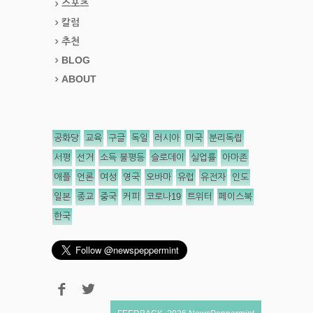
스포츠
칼럼
추천
BLOG
ABOUT
공화당
교육
구글
독일
러시아
미국
분리독립
서평
선거
소득 불평등
슬로데이
실업률
아마존
애플
언론
여성
영국
오바마
유럽
유전자
인도
일본
종교
중국
커피
코로나19
트위터
페이스북
한국