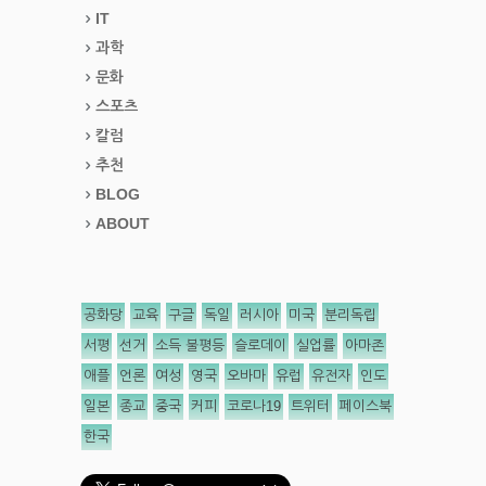
IT
과학
문화
스포츠
칼럼
추천
BLOG
ABOUT
공화당
교육
구글
독일
러시아
미국
분리독립
서평
선거
소득 불평등
슬로데이
실업률
아마존
애플
언론
여성
영국
오바마
유럽
유전자
인도
일본
종교
중국
커피
코로나19
트위터
페이스북
한국