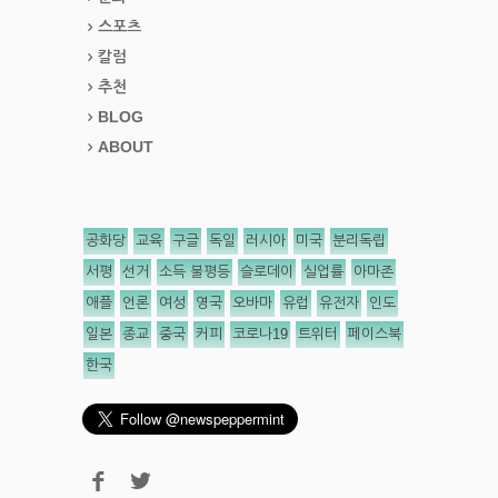
스포츠
칼럼
추천
BLOG
ABOUT
공화당
교육
구글
독일
러시아
미국
분리독립
서평
선거
소득 불평등
슬로데이
실업률
아마존
애플
언론
여성
영국
오바마
유럽
유전자
인도
일본
종교
중국
커피
코로나19
트위터
페이스북
한국