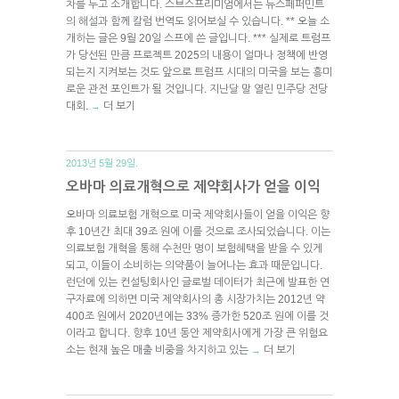
차를 두고 소개합니다. 스브스프리미엄에서는 뉴스페퍼민트
의 해설과 함께 칼럼 번역도 읽어보실 수 있습니다. ** 오늘 소
개하는 글은 9월 20일 스프에 쓴 글입니다. *** 실제로 트럼프
가 당선된 만큼 프로젝트 2025의 내용이 얼마나 정책에 반영
되는지 지켜보는 것도 앞으로 트럼프 시대의 미국을 보는 흥미
로운 관전 포인트가 될 것입니다. 지난달 말 열린 민주당 전당
대회.
더 보기
→
2013년 5월 29일.
오바마 의료개혁으로 제약회사가 얻을 이익
오바마 의료보험 개혁으로 미국 제약회사들이 얻을 이익은 향
후 10년간 최대 39조 원에 이를 것으로 조사되었습니다. 이는
의료보험 개혁을 통해 수천만 명이 보험혜택을 받을 수 있게
되고, 이들이 소비하는 의약품이 늘어나는 효과 때문입니다.
런던에 있는 컨설팅회사인 글로벌 데이터가 최근에 발표한 연
구자료에 의하면 미국 제약회사의 총 시장가치는 2012년 약
400조 원에서 2020년에는 33% 증가한 520조 원에 이를 것
이라고 합니다. 향후 10년 동안 제약회사에게 가장 큰 위험요
소는 현재 높은 매출 비중을 차지하고 있는
더 보기
→