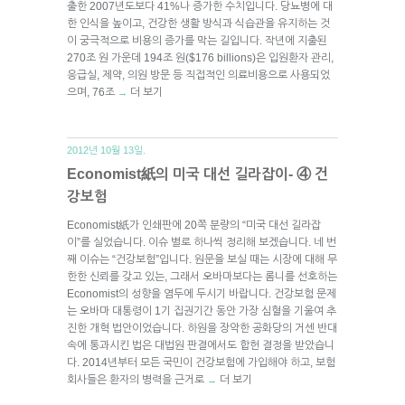
출한 2007년도보다 41%나 증가한 수치입니다. 당뇨병에 대
한 인식을 높이고, 건강한 생활 방식과 식습관을 유지하는 것
이 궁극적으로 비용의 증가를 막는 길입니다. 작년에 지출된
270조 원 가운데 194조 원($176 billions)은 입원환자 관리,
응급실, 제약, 의원 방문 등 직접적인 의료비용으로 사용되었
으며, 76조
더 보기
→
2012년 10월 13일.
Economist紙의 미국 대선 길라잡이- ④ 건
강보험
Economist紙가 인쇄판에 20쪽 분량의 “미국 대선 길라잡
이”를 실었습니다. 이슈 별로 하나씩 정리해 보겠습니다. 네 번
째 이슈는 “건강보험”입니다. 원문을 보실 때는 시장에 대해 무
한한 신뢰를 갖고 있는, 그래서 오바마보다는 롬니를 선호하는
Economist의 성향을 염두에 두시기 바랍니다. 건강보험 문제
는 오바마 대통령이 1기 집권기간 동안 가장 심혈을 기울여 추
진한 개혁 법안이었습니다. 하원을 장악한 공화당의 거센 반대
속에 통과시킨 법은 대법원 판결에서도 합헌 결정을 받았습니
다. 2014년부터 모든 국민이 건강보험에 가입해야 하고, 보험
회사들은 환자의 병력을 근거로
더 보기
→