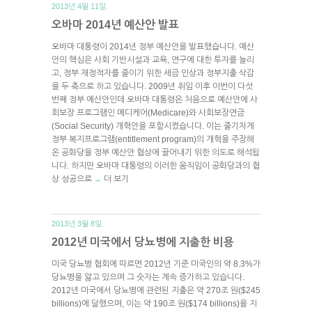
2013년 4월 11일.
오바마 2014년 예산안 발표
오바마 대통령이 2014년 정부 예산안을 발표했습니다. 예산
안의 핵심은 사회 기반시설과 교육, 연구에 대한 투자를 늘리
고, 정부 재정적자를 줄이기 위한 세금 인상과 정부지출 삭감
을 두 축으로 하고 있습니다. 2009년 취임 이후 이번이 다섯
번째 정부 예산안인데 오바마 대통령은 처음으로 예산안에 사
회보장 프로그램인 메디케어(Medicare)와 사회보장연금
(Social Security) 개혁안을 포함시켰습니다. 이는 줄기차게
정부 복지프로그램(entitlement program)의 개혁을 주장해
온 공화당을 정부 예산안 협상에 끌어내기 위한 의도로 해석됩
니다. 하지만 오바마 대통령의 이러한 움직임이 공화당과의 협
상 성공으로
더 보기
→
2013년 3월 8일.
2012년 미국에서 당뇨병에 지출한 비용
미국 당뇨병 협회에 따르면 2012년 기준 미국인의 약 8.3%가
당뇨병을 앓고 있으며 그 숫자는 계속 증가하고 있습니다.
2012년 미국에서 당뇨병에 관련된 지출은 약 270조 원($245
billions)에 달했으며, 이는 약 190조 원($174 billions)을 지