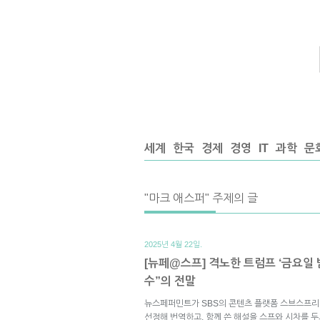
세계
한국
경제
경영
IT
과학
문
"마크 애스퍼" 주제의 글
2025년 4월 22일.
[뉴페@스프] 격노한 트럼프 ‘금요일 
수”의 전말
뉴스페퍼민트가 SBS의 콘텐츠 플랫폼 스브스프리
선정해 번역하고, 함께 쓴 해설을 스프와 시차를 두