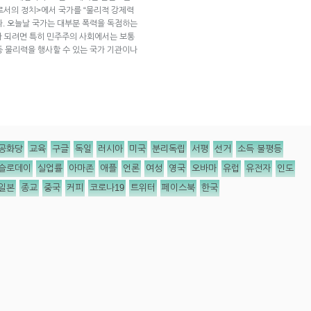
로서의 정치>에서 국가를 “물리적 강제력
. 오늘날 국가는 대부분 폭력을 독점하는
”가 되려면 특히 민주주의 사회에서는 보통
 등 물리력을 행사할 수 있는 국가 기관이나
공화당
교육
구글
독일
러시아
미국
분리독립
서평
선거
소득 불평등
슬로데이
실업률
아마존
애플
언론
여성
영국
오바마
유럽
유전자
인도
일본
종교
중국
커피
코로나19
트위터
페이스북
한국