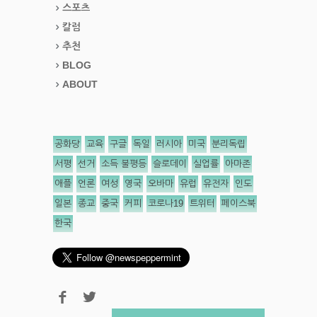
스포츠
칼럼
추천
BLOG
ABOUT
공화당
교육
구글
독일
러시아
미국
분리독립
서평
선거
소득 불평등
슬로데이
실업률
아마존
애플
언론
여성
영국
오바마
유럽
유전자
인도
일본
종교
중국
커피
코로나19
트위터
페이스북
한국