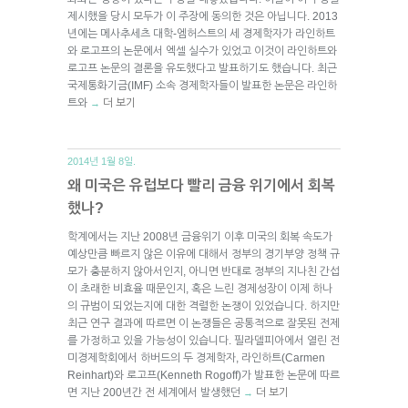
제시했을 당시 모두가 이 주장에 동의한 것은 아닙니다. 2013
년에는 메사추세츠 대학-엠허스트의 세 경제학자가 라인하트
와 로고프의 논문에서 엑셀 실수가 있었고 이것이 라인하트와
로고프 논문의 결론을 유도했다고 발표하기도 했습니다. 최근
국제통화기금(IMF) 소속 경제학자들이 발표한 논문은 라인하
트와
더 보기
→
2014년 1월 8일.
왜 미국은 유럽보다 빨리 금융 위기에서 회복
했나?
학계에서는 지난 2008년 금융위기 이후 미국의 회복 속도가
예상만큼 빠르지 않은 이유에 대해서 정부의 경기부양 정책 규
모가 충분하지 않아서인지, 아니면 반대로 정부의 지나친 간섭
이 초래한 비효율 때문인지, 혹은 느린 경제성장이 이제 하나
의 규범이 되었는지에 대한 격렬한 논쟁이 있었습니다. 하지만
최근 연구 결과에 따르면 이 논쟁들은 공통적으로 잘못된 전제
를 가정하고 있을 가능성이 있습니다. 필라델피아에서 열린 전
미경제학회에서 하버드의 두 경제학자, 라인하트(Carmen
Reinhart)와 로고프(Kenneth Rogoff)가 발표한 논문에 따르
면 지난 200년간 전 세계에서 발생했던
더 보기
→