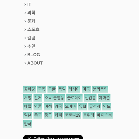
IT
과학
문화
스포츠
칼럼
추천
BLOG
ABOUT
공화당
교육
구글
독일
러시아
미국
분리독립
서평
선거
소득 불평등
슬로데이
실업률
아마존
애플
언론
여성
영국
오바마
유럽
유전자
인도
일본
종교
중국
커피
코로나19
트위터
페이스북
한국