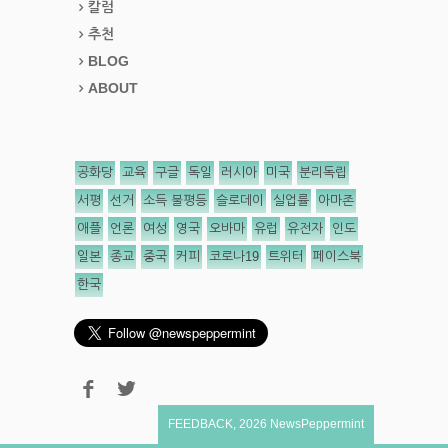
칼럼
추천
BLOG
ABOUT
공화당
교육
구글
독일
러시아
미국
분리독립
서평
선거
소득 불평등
슬로데이
실업률
아마존
애플
언론
여성
영국
오바마
유럽
유전자
인도
일본
종교
중국
커피
코로나19
트위터
페이스북
한국
FEEDBACK
,
2026
NewsPeppermint