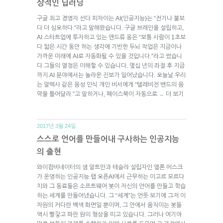
상적인 딥러닝
구글 최고 경영자 선다 피차이는 AI(인공지능)는 “전기나 불보
다 더 심오하다.”라고 말해왔습니다. 구글 브레인을 설립하고,
AI 스타트업에 투자하고 있는 앤드류 옹은 “보통 사람이 1초보
다 짧은 시간 동안 하는 생각에 기반한 두뇌 작업은 지금이나
가까운 미래에 AI로 자동화될 수 있을 것입니다.”라고 썼습니
다 그들의 열정은 이해할 수 있습니다. 몇십 년의 좌절 후 지금
까지 AI 분야에서는 놀라운 진보가 일어났습니다. 오늘날 우리
는 알렉사 같은 음성 인식 개인 비서에게 “텔레비전 밴드의 음
악을 틀어달라.”고 말하거나, 페이스북이 자동으로
더 보기
→
2017년 3월 24일.
스스로 언어를 만들어내 구사하는 인공지능
의 출현
와이컴비네이터의 샘 알트만과 테슬라 설립자인 엘론 머스크
가 운영하는 인공지능 랩 오픈AI에서 근무하는 이고르 모르다
치와 그 동료들은 소프트웨어 봇이 자신의 언어를 만들고 학습
하는 세계를 만들어냈습니다. 그 “세계”는 언뜻 보기에 그저 이
차원의 커다란 백색 화면일 뿐이며, 그 안에서 움직이는 봇들
역시 빨갛고 파란 원의 형상을 띠고 있습니다. 그러나 여기야