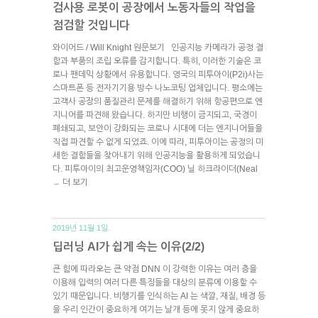
검사용 로봇이 공장에서 노동자들의 작업을
점검할 것입니다
와이어드 / Will Knight 원문보기 인공지능 카메라가 공정 결
함과 부품의 조립 오류를 감지합니다. 특히, 이러한 기술은 코
로나 팬데믹 상황에서 유용합니다. 영국의 피투아이(P2i)사는
스마트폰 등 전자기기용 방수 나노코팅 업체입니다. 평소에는
고객사 공장의 품질관리 문제를 해결하기 위해 항공편으로 엔
지니어를 파견해 왔습니다. 하지만 비행이 금지되고, 국경이
폐쇄되고, 보안이 강화되는 코로나 시대에 더는 엔지니어들을
직접 파견할 수 없게 되었죠. 이에 따라, 피투아이는 공정의 미
세한 결함들을 찾아내기 위해 인공지능을 활용하게 되었습니
다. 피투아이의 최고운영책임자(COO) 닐 하크라이더(Neal
더 보기
→
2019년 11월 1일.
딥러닝 AI가 쉽게 속는 이유(2/2)
큰 힘에 따라오는 큰 약점 DNN 이 강력한 이유는 여러 층을
이용해 입력의 여러 다른 특징들을 대상의 분류에 이용할 수
있기 때문입니다. 비행기를 인식하는 AI 는 색깔, 재질, 배경 등
을 우리 인간이 중요하게 여기는 날개 등에 못지 않게 중요하