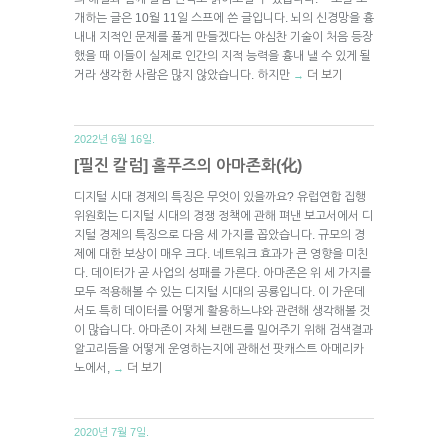
개하는 글은 10월 11일 스프에 쓴 글입니다. 뇌의 신경망을 흉
내내 지적인 문제를 풀게 만들겠다는 야심찬 기술이 처음 등장
했을 때 이들이 실제로 인간의 지적 능력을 흉내 낼 수 있게 될
거라 생각한 사람은 많지 않았습니다. 하지만
더 보기
→
2022년 6월 16일.
[필진 칼럼] 홀푸즈의 아마존화(化)
디지털 시대 경제의 특징은 무엇이 있을까요? 유럽연합 집행
위원회는 디지털 시대의 경쟁 정책에 관해 펴낸 보고서에서 디
지털 경제의 특징으로 다음 세 가지를 꼽았습니다. 규모의 경
제에 대한 보상이 매우 크다. 네트워크 효과가 큰 영향을 미친
다. 데이터가 곧 사업의 성패를 가른다. 아마존은 위 세 가지를
모두 적용해볼 수 있는 디지털 시대의 공룡입니다. 이 가운데
서도 특히 데이터를 어떻게 활용하느냐와 관련해 생각해볼 것
이 많습니다. 아마존이 자체 브랜드를 밀어주기 위해 검색결과
알고리듬을 어떻게 운영하는지에 관해선 팟캐스트 아메리카
노에서,
더 보기
→
2020년 7월 7일.