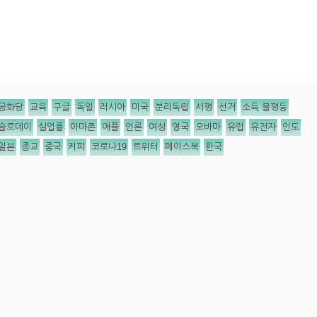
공화당
교육
구글
독일
러시아
미국
분리독립
서평
선거
소득 불평등
슬로데이
실업률
아마존
애플
언론
여성
영국
오바마
유럽
유전자
인도
일본
종교
중국
커피
코로나19
트위터
페이스북
한국