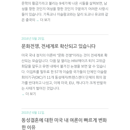
문학의 황금기라고 불리는 9세기에 나온 시들을 살펴보면, 남
성을 향한 것인지 여성을 향한 것인지 구분하기 어려운 사랑시
들이 있습니다. 기독교나 이슬람교와는 달리 도교나 유교와 같
은 중국의
더 보기
→
2016년 5월 25일.
문화전쟁, 전세계로 확산되고 있습니다
미국 국내 정치의 이른바 "문화 전쟁"이라는 것이 전세계로 확
산되는 모습입니다. 다음 달 열리는 HIV/에이즈 퇴치 고위급
회담을 앞두고 유엔 내에서 불거진 논쟁을 보면 알 수 있습니
다. 이집트를 필두로 한 57개 이슬람 국가들의 단체인 이슬람
회의기구(OIC)가 11개 동성애자/트랜스젠더 단체의 회의 참
가를 반대하고 나섰고, 이에 미국, EU, 캐나다가 크게 반발하
는 사태가 벌어진 것입니다.
더 보기
→
2015년 6월 11일.
동성결혼에 대한 미국 내 여론이 빠르게 변화
한 이유