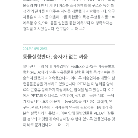
물질의 방대한 데이터베이스를 조사하여 화학 구조와 독성 특
성 간의 관계를 이어주는 지도를 개발했다고 밝혔습니다. 연구
자들은 이 지도를 이용해 모든 화합물의 독성 특성을 자동으로
예측할 수 있으며, 동물 실험을 통한 예측보다 더 정확하다는
결과를 제시했습니다. 연구팀이
더 보기
→
2012년 9월 29일.
동물실험반대: 승자가 없는 싸움
얼마전 미국의 양대 배송업체인 FedEx와 UPS는 미동물보호
협회(PETA)에게 모든 포유동물을 실험을 위한 목적으로는 운
송하지 않겠다고 약속했습니다. 이미 두 배송업체는 대량의 실
험동물운송을 거부하고 있었습니다. PETA는 이 범위를 양서
류와 곤충류 등에까지 확장하라는 압력을 넣고 있습니다. 여기
에서 PETA의 어리석고, 무지하며, 생각없는 극단주의는 문제
가 아닙니다. 오히려 문제는 동물실험을 지지하는 과학자, 연
구원, 관료, 다수의 지지자들이 연구의 필요성을 대중에게 충
분히 설득시키지 못했고, 이로 인해 일반인들을 PETA의 잘못
된 정보와 거짓말에 속아넘어갈 수 밖에 없도록 만들었다는 것
이 바로 문제입니다.
더 보기
→