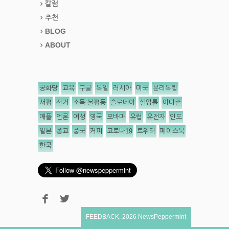
칼럼
추천
BLOG
ABOUT
공화당
교육
구글
독일
러시아
미국
분리독립
서평
선거
소득 불평등
슬로데이
실업률
아마존
애플
언론
여성
영국
오바마
유럽
유전자
인도
일본
종교
중국
커피
코로나19
트위터
페이스북
한국
FEEDBACK
,
2026
NewsPeppermint