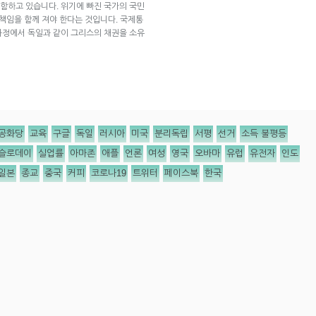
함하고 있습니다. 위기에 빠진 국가의 국민
 책임을 함께 져야 한다는 것입니다. 국제통
과정에서 독일과 같이 그리스의 채권을 소유
공화당
교육
구글
독일
러시아
미국
분리독립
서평
선거
소득 불평등
슬로데이
실업률
아마존
애플
언론
여성
영국
오바마
유럽
유전자
인도
일본
종교
중국
커피
코로나19
트위터
페이스북
한국