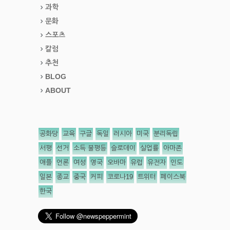
과학
문화
스포츠
칼럼
추천
BLOG
ABOUT
공화당
교육
구글
독일
러시아
미국
분리독립
서평
선거
소득 불평등
슬로데이
실업률
아마존
애플
언론
여성
영국
오바마
유럽
유전자
인도
일본
종교
중국
커피
코로나19
트위터
페이스북
한국