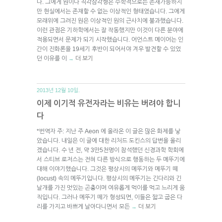
다. 그에게 원이나 직각삼각형은 수학적으로는 존재가능하지
만 현실에서는 존재할 수 없는 이상적인 형태였습니다. 그에게
모래위에 그려진 원은 이상적인 원의 근사치에 불과했습니다.
이런 관점은 기하학에서는 잘 작동했지만 이것이 다른 분야에
적용되면서 문제가 되기 시작했습니다. 어언스트 메이어는 인
간이 진화론을 19세기 후반이 되어서야 겨우 발견할 수 있었
던 이유를 이
더 보기
→
2013년 12월 10일.
이제 이기적 유전자라는 비유는 버려야 합니
다
*번역자 주: 지난 주 Aeon 에 올라온 이 글은 많은 화제를 낳
았습니다. 내일은 이 글에 대한 리처드 도킨스의 답변을 올리
겠습니다. 수 년 전, 약 3만5천명이 참석했던 신경과학 학회에
서 스티브 로저스는 전혀 다른 방식으로 행동하는 두 메뚜기에
대해 이야기했습니다. 그것은 평상시의 메뚜기와 메뚜기 떼
(locust) 속의 메뚜기입니다. 평상시의 메뚜기는 긴다리와 긴
날개를 가진 멋있는 곤충이며 여유롭게 먹이를 먹고 느리게 움
직입니다. 그러나 메뚜기 떼가 형성되면, 이들은 짧고 굽은 다
리를 가지고 바쁘게 날아다니면서 모든
더 보기
→