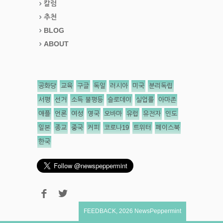
칼럼
추천
BLOG
ABOUT
공화당
교육
구글
독일
러시아
미국
분리독립
서평
선거
소득 불평등
슬로데이
실업률
아마존
애플
언론
여성
영국
오바마
유럽
유전자
인도
일본
종교
중국
커피
코로나19
트위터
페이스북
한국
FEEDBACK
,
2026
NewsPeppermint