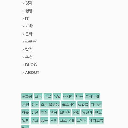
경제
경영
IT
과학
문화
스포츠
칼럼
추천
BLOG
ABOUT
공화당
교육
구글
독일
러시아
미국
분리독립
서평
선거
소득 불평등
슬로데이
실업률
아마존
애플
언론
여성
영국
오바마
유럽
유전자
인도
일본
종교
중국
커피
코로나19
트위터
페이스북