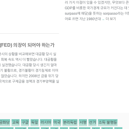
러 가지 이점이 있을 수 있겠지만, 무엇보다 
GDP를 비롯한 국가경제 규모가 커진다는 데 있을 
surpass에 해당)을 뜻하는 sorpasso라
어로 쓰면 지난 1980년대
더 보기
→
(FED) 의장이 되어야 하는가
 당시의 상황을 비교해보면 대공황 당시 실
회복 속도 역시 더 빨랐습니다. 대공황을
 실천했습니다. 대공황 당시 생긴지 얼마
가 경기 불황으로, 경기불황이 경기침체로 이어
않았습니다. 하지만 2008년 금융 위기 당
적극적으로 구제금융 정책과 경기부양책을 실
공화당
교육
구글
독일
러시아
미국
분리독립
서평
선거
소득 불평등