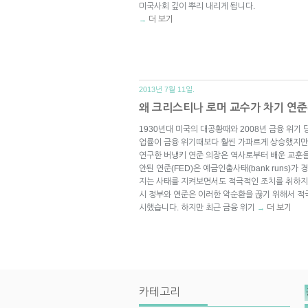
미국사회 깊이 뿌리 내리게 됩니다.
더 보기
→
2013년 7월 11일.
왜 크리스티나 로머 교수가 차기 연준
1930년대 미국의 대공황때와 2008년 금융 위기
업률이 금융 위기때보다 훨씬 가파르게 상승했지만 
연구한 버냉키 연준 의장은 역사로부터 배운 교훈을
안된 연준(FED)은 예금인출사태(bank runs)
지는 사태를 지켜보면서도 적극적인 조치를 취하지 
시 정부와 연준은 이러한 악순환을 끊기 위해서 
시했습니다. 하지만 최근 금융 위기
더 보기
→
카테고리