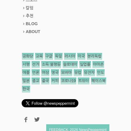
칼럼
추천
BLOG
ABOUT
공화당
교육
구글
독일
러시아
미국
분리독립
서평
선거
소득 불평등
슬로데이
실업률
아마존
애플
언론
여성
영국
오바마
유럽
유전자
인도
일본
종교
중국
커피
코로나19
트위터
페이스북
한국
FEEDBACK
,
2026
NewsPeppermint