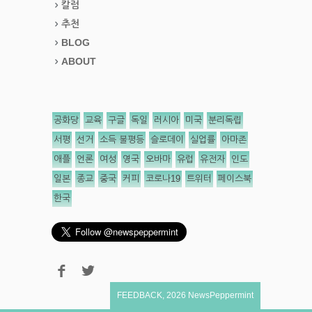
칼럼
추천
BLOG
ABOUT
공화당
교육
구글
독일
러시아
미국
분리독립
서평
선거
소득 불평등
슬로데이
실업률
아마존
애플
언론
여성
영국
오바마
유럽
유전자
인도
일본
종교
중국
커피
코로나19
트위터
페이스북
한국
FEEDBACK
,
2026
NewsPeppermint