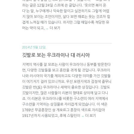
하는 글은 12월 24일 스프에 쓴 글입니다. ‘웃으면 복이 온
다’는 말, 누구에게나 익숙한 말이고 실천하기도 그렇게 어렵
지 않아 보이는 조언이지만, 살다 보면 때로는 웃는 것조차 힘
겹게 느껴질 때가 있습니다. 하지만 그럴 때일수록 적당한 유
머는 약이 되고,
더 보기
→
2014년 5월 12일.
깃발로 보는 우크라이나 대 러시아
지역의 역사를 잘 모르는 사람이 우크라이나 동부를 방문한다
면, 다양한 깃발들을 보고 혼란을 겪게 될 것입니다. 우크라이
나와 러시아의 국기를 제외하고도 다양한 의미를 가진 깃발들
이 여기저기 걸려 있으니까요. 우선 오렌지색과 검정색 줄무늬
깃발은 반(反) 우크라이나 세력의 중요한 상징입니다. 깃발도
깃발이지만, 많은 사람들이 리본의 형태로 상의에 달고 다니
죠. 이 리본은 우크라이나를 비롯한 구소련의 여러 지역에서
구소련을 기억하는 상징물로 자리잡게 되었습니다. 이 색은
1769년 무공훈장인 성 게오르그 훈장의 색으로 자리잡아
1917년까지 사용되었고, 후에 스탈린이
더 보기
→