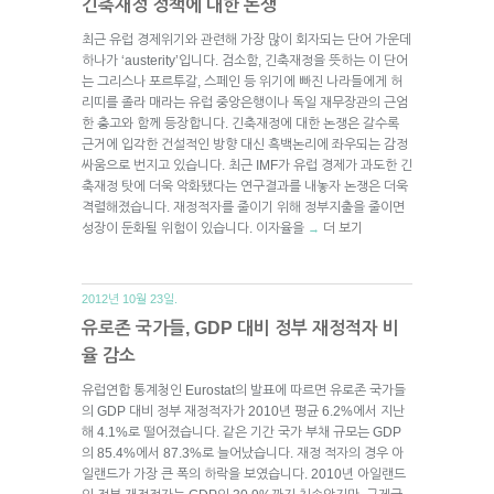
긴축재정 정책에 대한 논쟁
최근 유럽 경제위기와 관련해 가장 많이 회자되는 단어 가운데
하나가 ‘austerity’입니다. 검소함, 긴축재정을 뜻하는 이 단어
는 그리스나 포르투갈, 스페인 등 위기에 빠진 나라들에게 허
리띠를 졸라 매라는 유럽 중앙은행이나 독일 재무장관의 근엄
한 충고와 함께 등장합니다. 긴축재정에 대한 논쟁은 갈수록
근거에 입각한 건설적인 방향 대신 흑백논리에 좌우되는 감정
싸움으로 번지고 있습니다. 최근 IMF가 유럽 경제가 과도한 긴
축재정 탓에 더욱 악화됐다는 연구결과를 내놓자 논쟁은 더욱
격렬해졌습니다. 재정적자를 줄이기 위해 정부지출을 줄이면
성장이 둔화될 위험이 있습니다. 이자율을
더 보기
→
2012년 10월 23일.
유로존 국가들, GDP 대비 정부 재정적자 비
율 감소
유럽연합 통계청인 Eurostat의 발표에 따르면 유로존 국가들
의 GDP 대비 정부 재정적자가 2010년 평균 6.2%에서 지난
해 4.1%로 떨어졌습니다. 같은 기간 국가 부채 규모는 GDP
의 85.4%에서 87.3%로 늘어났습니다. 재정 적자의 경우 아
일랜드가 가장 큰 폭의 하락을 보였습니다. 2010년 아일랜드