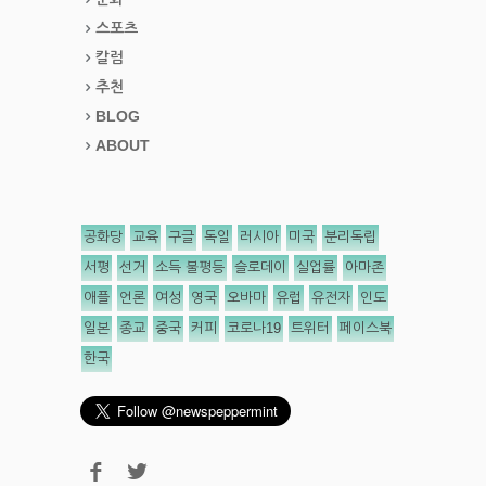
스포츠
칼럼
추천
BLOG
ABOUT
공화당
교육
구글
독일
러시아
미국
분리독립
서평
선거
소득 불평등
슬로데이
실업률
아마존
애플
언론
여성
영국
오바마
유럽
유전자
인도
일본
종교
중국
커피
코로나19
트위터
페이스북
한국