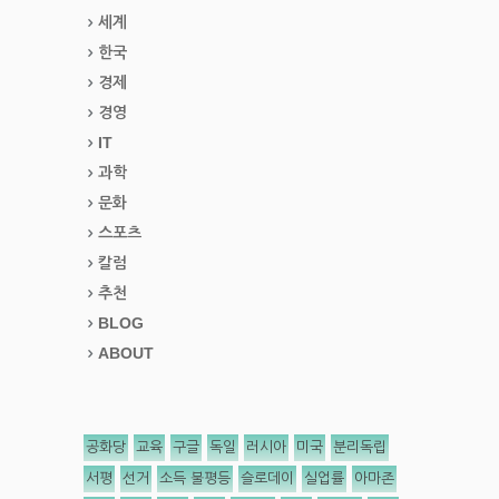
세계
한국
경제
경영
IT
과학
문화
스포츠
칼럼
추천
BLOG
ABOUT
공화당
교육
구글
독일
러시아
미국
분리독립
서평
선거
소득 불평등
슬로데이
실업률
아마존