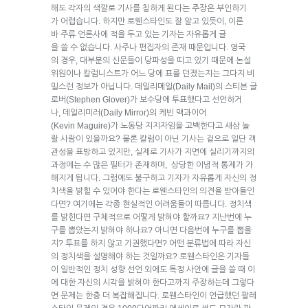
해도 각자의 색깔로 기사를 칠하게 된다는 주장은 부인하기
가 어렵습니다. 하지만 로웬스타인도 잘 알고 있듯이, 이른
바 주류 언론사에 적을 두고 있는 기자는 자유롭게 글
을 쓸 수 없습니다. 사주나 편집자의 존재 때문입니다. 영국
의 경우, 대부분의 신문들이 당파성을 띠고 있기 때문에 논설
위원이나 칼럼니스트가 어느 당에 표를 던졌는지는 그다지 비
밀스런 정보가 아닙니다. 데일리메일(Daily Mail)의 스티븐 글
로버(Stephen Glover)가 보수당에 투표했다고 선언하거
나, 데일리미러(Daily Mirror)의 케빈 맥과이어
(Kevin Maguire)가 노동당 지지자임을 고백한다고 새삼 놀
랄 사람이 있을까요? 물론 칼럼이 아닌 기사는 겉으로 일단 객
관성을 표방하고 있지만, 실제로 기사가 지면에 실리기까지의
과정에는 수 많은 필터가 존재하며, 상당한 이념적 통제가 가
해지게 됩니다. 그럼에도 불구하고 기자가 자유롭게 자신의 정
치색을 밝힐 수 있어야 한다는 로웬스타인의 의견을 받아들인
다면? 여기에는 각종 현실적인 어려움들이 따릅니다. 정치색
를 밝힌다면 구체적으로 어떻게 밝혀야 할까요? 지난번에 누
구를 뽑았는지 밝혀야 하나요? 아니면 다음번에 누구를 뽑을
지? 투표를 하지 않고 기권했다면? 어떤 분류법에 따라 자신
의 정치색을 설명해야 하는 것일까요? 로웬스타인은 기자들
이 일반적인 정치 성향 선언 외에도 특정 사안에 글을 쓸 때 이
에 대한 자신의 시각을 밝혀야 한다고까지 주장하는데 그렇다
면 문제는 한층 더 복잡해집니다. 로웬스타인이 언급했던 팔레