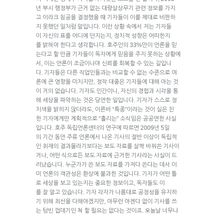
년 부시 행정부가 근거 없는 대량살상무기 관련 정보를 가지
고 이라크 침공을 결정했을 때 기자들이 이를 제대로 비판하
지 못했던 일처럼 말입니다. 이런 상황 속에서 저는 기자들
이 자신의 표를 어디에 던지는지, 정치적 성향은 어떠한지
를 밝혀야 한다고 생각합니다. 호주인의 33%만이 언론을 믿
는다고 할 만큼 기자들이 독자에게 믿음을 주지 못하는 상황에
서, 이는 언론이 조금이나마 신뢰를 회복할 수 있는 길입니
다. 기자들은 다른 직업인들과는 비교할 수 없는 수준으로 여
론에 큰 영향을 미치지만, 정작 대중은 기자들에 대해 아는 것
이 거의 없습니다. 기자도 인간이니, 자신의 경험과 시각을 통
해 세상을 파악하는 것은 당연한 일입니다. 기자가 스스로 정
치색을 밝히지 않더라도, 이른바 “특종”이라는 것이 실은 친
한 기자에게만 계획적으로 “흘리는” 소식임은 공공연한 사실
입니다. 호주 독립언론센터의 연구에 따르면 2009년 5일
의 기간 동안 주류 언론에서 나온 기사의 절반 이상이 독립적
인 취재의 결과물라기보다는 보도 자료를 살짝 바꿔쓴 기사이
거나, 어떤 식으로든 보도 자료에 근거한 기사라는 사실이 드
러났습니다. 누군가가 쓴 보도 자료를 가져다 쓴다는 데서 이
미 언론의 객관성은 환상에 불과한 것입니다. 기자가 어떤 틀
로 세상을 보고 있는지는 중요한 정보이고, 독자들도 이
를 잘 알고 있습니다. 기자 각자가 나름대로 공정성을 유지하
기 위해 최선을 다해야겠지만, 아무런 아젠다 없이 기사를 쓰
는 텅빈 껍데기인 척 할 필요는 없다는 것이죠. 오늘날 너무나