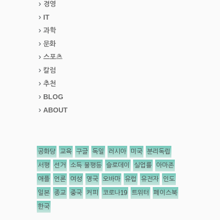
경영
IT
과학
문화
스포츠
칼럼
추천
BLOG
ABOUT
공화당
교육
구글
독일
러시아
미국
분리독립
서평
선거
소득 불평등
슬로데이
실업률
아마존
애플
언론
여성
영국
오바마
유럽
유전자
인도
일본
종교
중국
커피
코로나19
트위터
페이스북
한국