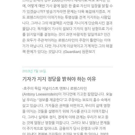
스타인 문제의 경우 1000단어짜리 에세이로 써도 모자란 판
에, 어떻게 매번 기사 끝에 짧은 한 줄로 자신의 입장을 밝힐 수
가 있겠습니까? 방송기자라면 문제는 더욱 복잡해지겠죠. 저
도 로웬스타인이 이야기하는 투명성을 전격 지지하는 사람입
니다. 그러나 그의 해결책은 사안을 지나치게 단순화시킨 결과
물입니다. 독자들이 기사의 질보다 기자의 정치 성향으로 기사
를 읽지말지를 결정하는 것이 과연 바람직한 일일까요? 인간
은 모두가 주관적이라는 로웬스타인의 주장이 틀렸다는 이야
기가 아닙니다. 다만 지나치게 이상적이고 기계적인 그의 해결
책 문제가 있다는 것입니다. (Guardian) 원문보기
2013년 7월 16일.
기자가 지지 정당을 밝혀야 하는 이유
-호주의 독립 저널리스트 앤토니 로웬스타인
(Antony Loewenstein)이 가디언에 기고한 칼럼입니다. 오늘
날 우리는 “정보를 제공한다”고 주장하는 보도의 홍수 속에서
살고 있습니다. 기자들은 권력을 비판하고, 우리의 삶에 영향
을 미치는 것들을 설명하기 위해 기사를 쓴다고 이야기합니
다. 그러나 실제로 정치, 경제적 이해 관계는 우리가 보고 듣
는 것에 엄청난 영향을 미칩니다. 그러다 보니 엄청난 문제들
이 주기적으로 일어나죠. 금융위기 당시 은행과 너무 가까
이 지내던 경제부 기자들이 거짓된 보도를 한 일이나, 2003