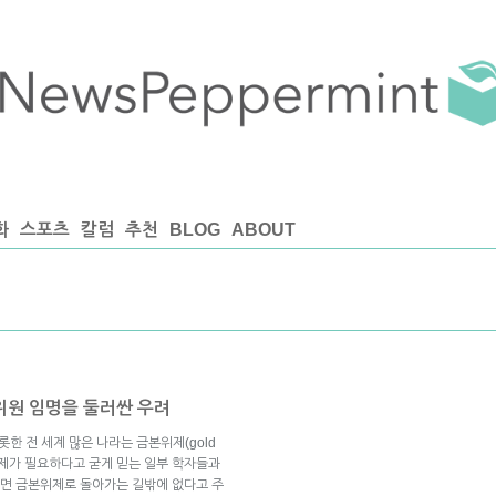
화
스포츠
칼럼
추천
BLOG
ABOUT
 위원 임명을 둘러싼 우려
한 전 세계 많은 나라는 금본위제(gold
본위제가 필요하다고 굳게 믿는 일부 학자들과
면 금본위제로 돌아가는 길밖에 없다고 주