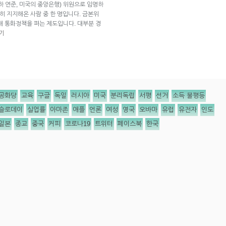
하 연준, 미국의 중앙은행) 위원으로 임명하
강력히 지지해온 사람 중 한 명입니다. 금본위
해 통화정책을 펴는 제도입니다. 대부분 경
기
공화당
교육
구글
독일
러시아
미국
분리독립
서평
선거
소득 불평등
슬로데이
실업률
아마존
애플
언론
여성
영국
오바마
유럽
유전자
인도
일본
종교
중국
커피
코로나19
트위터
페이스북
한국