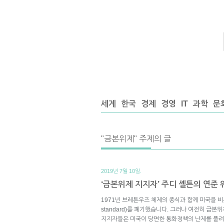
세계
한국
경제
경영
IT
과학
문
"금본위제" 주제의 글
2019년 7월 10일.
‘금본위제 지지자’ 주디 셸튼의 연준
1971년 브레튼우즈 체제의 종식과 함께 미국을 비롯
standard)를 폐기했습니다. 그러나 여전히 금
지지자들은 미국이 당면한 통화정책의 난제를 풀려