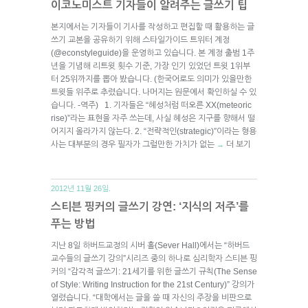
이코노미스트 기자들이 알려주는 글쓰기 팁
본지에서는 기자들이 기사를 작성하고 편집할 때 활용하는 글
쓰기 교본을 공유하기 위해 스타일가이드 트위터 계정
(@econstyleguide)을 운영하고 있습니다. 본 계정 출범 1주
년을 기념해 리트윗 횟수 기준, 가장 인기 있었던 트윗 1위부
터 25위까지를 뽑아 봤습니다. (한국어로도 의미가 있을만한
트윗들 위주로 추렸습니다. 나머지는 원문에서 확인하실 수 있
습니다. -역주) 1. 기자들은 “혜성처럼 떠오른 XX(meteoric
rise)”라는 표현을 자주 쓰는데, 사실 혜성은 지구를 향해서 떨
어지지 올라가지 않는다. 2. “전략적인(strategic)”이라는 형용
사는 대부분의 경우 필자가 그럴만한 가치가 없는
더 보기
→
2012년 11월 26일.
스티븐 핑커의 글쓰기 강연: ‘지식의 저주’를
푸는 방법
지난 8일 하버드교정의 시버 홀(Sever Hall)에서는 “하버드
교수들의 글쓰기 강의”시리즈 중의 하나로 심리학자 스티븐 핑
커의 “감각적 글쓰기: 21세기를 위한 글쓰기 규칙(The Sense
of Style: Writing Instruction for the 21st Century)” 강의가
열렸습니다. “대학에서는 글을 쓸 때 자신의 주장을 비판으로