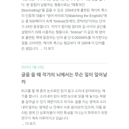
다. 본 칼럼이 남발하는 형용사로는 “매혹적인
(fascinating)”을 꼽을 수 있죠. 2004년에 출판된 케이트 폭스
의 인류학 대중서 “영어 바라보기(Watching the English)”에
는 총 500페이지 속에 “liminal(한계의, 문턱의)”이라는 단어
가 24번 등장합니다. 저자가 펍처럼 일터와 집 사이의 공간을
설명하기 위해 사용하는 형용사죠. “liminal” 이 같은 해 영어
로 출판된 책에 등장하는 단어 중 단 0.00009%를 차지한다는
점을 고려하면, 케이트 폭스는 평균보다 약 180배 이 단어를
쓴 셈입니다.
더 보기
→
2015년 7월 13일.
글을 쓸 때 작가의 뇌에서는 무슨 일이 일어날
까
퇴고를 할 때 흔히 눈으로만 읽지 말고 소리내 읽어보라는 얘
기를 합니다. 소리내어 읽다 보면 눈으로 읽을 때 놓치는 부분
을 잡아낼 수 있기 때문이라고 하지요. 글을 쓰는 영역과 소리
내어 말하는 영역은 뇌 안에서 서로 분리되어 있으며, 이들 분
리된 영역 간 상호작용이 어떤 특성을 지니는지 파악하기 위한
연구가 계속 이루어지고 있습니다.
더 보기
→