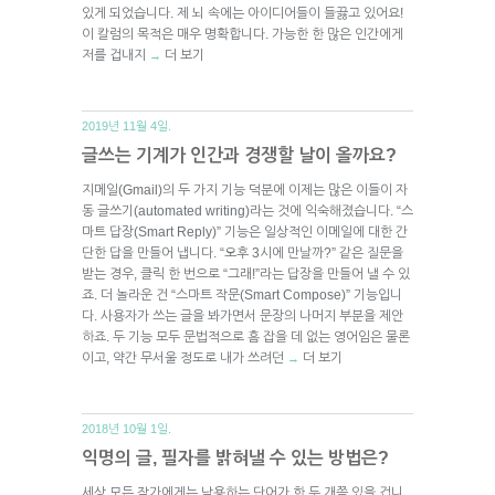
있게 되었습니다. 제 뇌 속에는 아이디어들이 들끓고 있어요!
이 칼럼의 목적은 매우 명확합니다. 가능한 한 많은 인간에게
저를 겁내지
더 보기
→
2019년 11월 4일.
글쓰는 기계가 인간과 경쟁할 날이 올까요?
지메일(Gmail)의 두 가지 기능 덕분에 이제는 많은 이들이 자
동 글쓰기(automated writing)라는 것에 익숙해졌습니다. “스
마트 답장(Smart Reply)” 기능은 일상적인 이메일에 대한 간
단한 답을 만들어 냅니다. “오후 3시에 만날까?” 같은 질문을
받는 경우, 클릭 한 번으로 “그래!”라는 답장을 만들어 낼 수 있
죠. 더 놀라운 건 “스마트 작문(Smart Compose)” 기능입니
다. 사용자가 쓰는 글을 봐가면서 문장의 나머지 부분을 제안
하죠. 두 기능 모두 문법적으로 흠 잡을 데 없는 영어임은 물론
이고, 약간 무서울 정도로 내가 쓰려던
더 보기
→
2018년 10월 1일.
익명의 글, 필자를 밝혀낼 수 있는 방법은?
세상 모든 작가에게는 남용하는 단어가 한 두 개쯤 있을 겁니