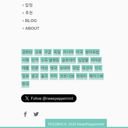
칼럼
추천
BLOG
ABOUT
공화당
교육
구글
독일
러시아
미국
분리독립
서평
선거
소득 불평등
슬로데이
실업률
아마존
애플
언론
여성
영국
오바마
유럽
유전자
인도
일본
종교
중국
커피
코로나19
트위터
페이스북
한국
FEEDBACK
,
2026
NewsPeppermint