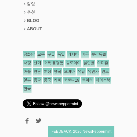
칼럼
추천
BLOG
ABOUT
공화당
교육
구글
독일
러시아
미국
분리독립
서평
선거
소득 불평등
슬로데이
실업률
아마존
애플
언론
여성
영국
오바마
유럽
유전자
인도
일본
종교
중국
커피
코로나19
트위터
페이스북
한국
FEEDBACK
,
2026
NewsPeppermint