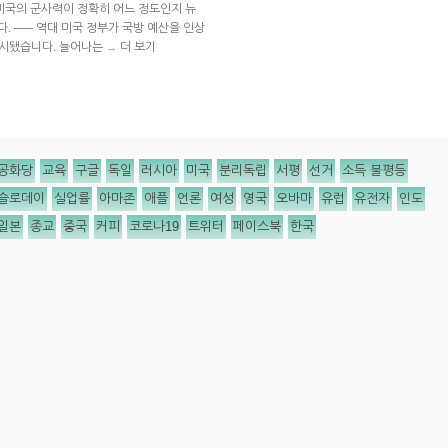
 미국의 군사력이 정확히 어느 정도인지 뉴
 —– 역대 미국 정부가 국방 예산을 인상
제시됐습니다. 늘어나는
더 보기
→
공화당
교육
구글
독일
러시아
미국
분리독립
서평
선거
소득 불평등
슬로데이
실업률
아마존
애플
언론
여성
영국
오바마
유럽
유전자
인도
일본
종교
중국
커피
코로나19
트위터
페이스북
한국