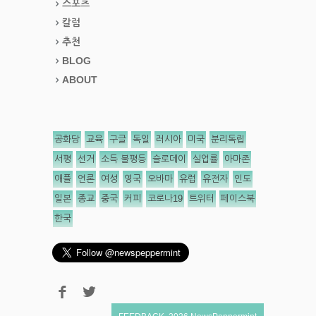
스포츠
칼럼
추천
BLOG
ABOUT
공화당
교육
구글
독일
러시아
미국
분리독립
서평
선거
소득 불평등
슬로데이
실업률
아마존
애플
언론
여성
영국
오바마
유럽
유전자
인도
일본
종교
중국
커피
코로나19
트위터
페이스북
한국