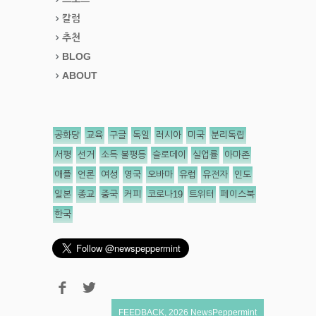
칼럼
추천
BLOG
ABOUT
공화당
교육
구글
독일
러시아
미국
분리독립
서평
선거
소득 불평등
슬로데이
실업률
아마존
애플
언론
여성
영국
오바마
유럽
유전자
인도
일본
종교
중국
커피
코로나19
트위터
페이스북
한국
FEEDBACK
,
2026
NewsPeppermint