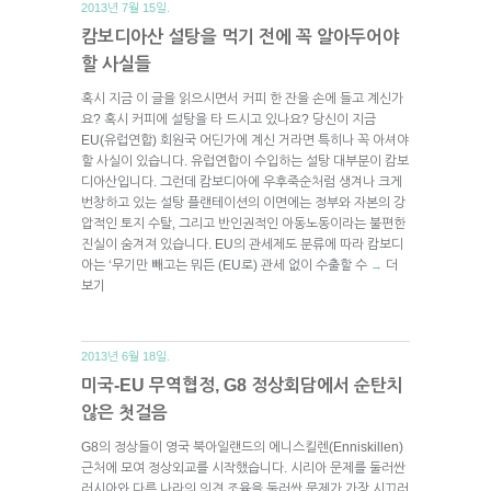
2013년 7월 15일.
캄보디아산 설탕을 먹기 전에 꼭 알아두어야
할 사실들
혹시 지금 이 글을 읽으시면서 커피 한 잔을 손에 들고 계신가
요? 혹시 커피에 설탕을 타 드시고 있나요? 당신이 지금
EU(유럽연합) 회원국 어딘가에 계신 거라면 특히나 꼭 아셔야
할 사실이 있습니다. 유럽연합이 수입하는 설탕 대부분이 캄보
디아산입니다. 그런데 캄보디아에 우후죽순처럼 생겨나 크게
번창하고 있는 설탕 플랜테이션의 이면에는 정부와 자본의 강
압적인 토지 수탈, 그리고 반인권적인 아동노동이라는 불편한
진실이 숨겨져 있습니다. EU의 관세제도 분류에 따라 캄보디
아는 ‘무기만 빼고는 뭐든 (EU로) 관세 없이 수출할 수
더
→
보기
2013년 6월 18일.
미국-EU 무역협정, G8 정상회담에서 순탄치
않은 첫걸음
G8의 정상들이 영국 북아일랜드의 에니스킬렌(Enniskillen)
근처에 모여 정상외교를 시작했습니다. 시리아 문제를 둘러싼
러시아와 다른 나라의 의견 조율을 둘러싼 문제가 가장 시끄러