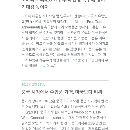
기대감 높아져
오바마 대통령이 화요일 밤 연두교서 연설에서 미국과 유럽연
합(EU) 사이의 자유무역 협정(Trans-Atlantic Free Trade
Agreement)을 촉구함에 따라 오랫동안 성사되지 못한 자유
무역 협정이 곧 성사될 것이라는 낙관론이 유럽과 미국 양쪽에
서 흘러나오고 있습니다. 협상이 성사될 가능성이 높은 이유
중 하나는 바로 미국과 유럽 모두 장기간 경기침체가 이어지고
있어 돌파구가 필요한 상황이라는 점입니다. 더 큰 이유는 빠
른 속도로 성장하고 있는 중국을 견제하기 위한 것입니다. 미
국과 유럽은 자유무역 협상을 통해 각각 중국과의 경쟁에서 우
위를 점하려는
더 보기
→
2013년 2월 11일.
중국 시장에서 수입품 가격, 미국보다 비싸
물가가 상대적으로 낮은 중국이라고 모든 물건의 가격이 싼 것
은 아닙니다. 특히 수입품들은 오히려 중국에서 더 비싼 경우
도 많습니다. 중국의 세 웹사이트인 e.weibo.com, East-
West-Connect.com, sohu.com에서 가격 데이터를 분석한
결과를 보면 스타벅스 커피 한 잔이 중국에서는 22위안인 반
면 같은 제품이 미국에서는 12위안에 해당하는 가격으로 중국