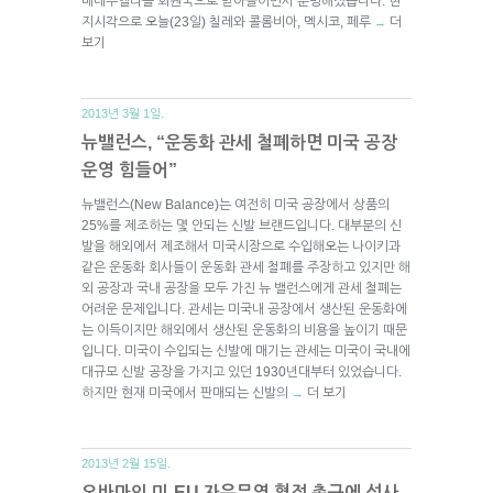
베네수엘라를 회원국으로 받아들이면서 분명해졌습니다. 현
지시각으로 오늘(23일) 칠레와 콜롬비아, 멕시코, 페루
더
→
보기
2013년 3월 1일.
뉴밸런스, “운동화 관세 철폐하면 미국 공장
운영 힘들어”
뉴밸런스(New Balance)는 여전히 미국 공장에서 상품의
25%를 제조하는 몇 안되는 신발 브랜드입니다. 대부분의 신
발을 해외에서 제조해서 미국시장으로 수입해오는 나이키과
같은 운동화 회사들이 운동화 관세 철폐를 주장하고 있지만 해
외 공장과 국내 공장을 모두 가진 뉴 밸런스에게 관세 철폐는
어려운 문제입니다. 관세는 미국내 공장에서 생산된 운동화에
는 이득이지만 해외에서 생산된 운동화의 비용을 높이기 때문
입니다. 미국이 수입되는 신발에 매기는 관세는 미국이 국내에
대규모 신발 공장을 가지고 있던 1930년대부터 있었습니다.
하지만 현재 미국에서 판매되는 신발의
더 보기
→
2013년 2월 15일.
오바마의 미-EU 자유무역 협정 촉구에 성사