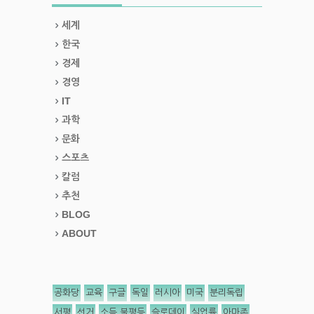
세계
한국
경제
경영
IT
과학
문화
스포츠
칼럼
추천
BLOG
ABOUT
공화당
교육
구글
독일
러시아
미국
분리독립
서평
선거
소득 불평등
슬로데이
실업률
아마존