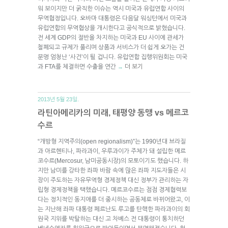
워 보이지만 더 굵직한 이슈는 역시 미국과 유럽연합 사이의
무역협정입니다. 오바마 대통령은 다음달 워싱턴에서 미국과
유럽연합의 무역협상을 개시한다고 공식적으로 밝혔습니다.
전 세계 GDP의 절반을 차지하는 미국과 EU 사이에 관세가
철폐되고 규제가 풀리며 상품과 서비스가 더 쉽게 오가는 건
분명 엄청난 ‘사건’이 될 겁니다. 유럽연합 집행위원회는 미국
과 FTA를 체결하면 수출을 연간
더 보기
→
2013년 5월 23일.
라틴아메리카의 미래, 태평양 동맹 vs 메르코
수르
“개방형 지역주의(open regionalism)”는 1990년대 브라질
과 아르헨티나, 파라과이, 우루과이가 주체가 돼 설립한 메르
코수르(Mercosur, 남미공동시장)의 모토이기도 했습니다. 하
지만 남미를 강타한 좌파 바람 속에 많은 좌파 지도자들은 시
장이 주도하는 자유무역형 경제정책 대신 정부가 관리하는 자
립형 경제정책을 택했습니다. 메르코수르는 점점 경제협력보
다는 정치적인 동지애를 더 중시하는 공동체로 바뀌어왔고, 이
는 지난해 좌파 대통령 페르난도 루고를 탄핵한 파라과이의 회
원국 지위를 박탈하는 대신 고 차베스 전 대통령이 통치하던