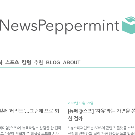
화
스포츠
칼럼
추천
BLOG
ABOUT
2023년 10월 29일.
벌써 ‘레전드’…그런데 프로 되
[뉴페@스프] ‘자유’라는 가면을 
한 걸까
리미엄(스프)에 뉴욕타임스 칼럼을 한 편씩
* 뉴스페퍼민트는 SBS의 콘텐츠 플랫폼 스
 그 가운데 저희가 쓴 해설을 스프와 시차
선정해 번역하고, 글에 관한 해설을 쓰고 있습