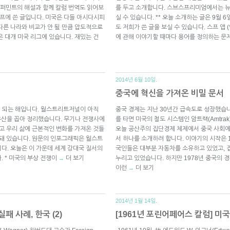
퍼민트의 해설과 함께 칼럼 번역도 읽어보
를 두고 소개합니다. 스브스프리미엄에서는 
 스프에 쓴 글입니다. 미국은 다들 아시다시피
실 수 있습니다. ** 오늘 소개하는 글은 9월
다른 나라와 비교가 안 될 만큼 압도적으로
도 저희가 쓴 글을 보실 수 있습니다. 스프 앱 
 대개 미국 리그에 있습니다. 재밌는 건
에 관해 이야기할 때마다 용어를 정의하는 문
2014년 6월 10일.
중국에 혁신을 가져온 비밀 문서
이 되는 해입니다. 월스트리트저널이 아직
중국 경제는 지난 30년간 급속도로 성장했습니
유산을 꼽아 정리했습니다. 무기나 전쟁사에
를 타면 미국의 철도 시스템인 암트랙(Amtra
리고 우리 삶에 근본적인 변화를 가져온 것들
오늘 공산주의 집단경제 체제에서 중국 사회에
라돼 있습니다. 원문의 인포그래픽은 월스트
서 하나를 소개하려 합니다. 이야기의 시작은 1
다. 오늘은 이 가운데 세계 강대국 질서의
국인들은 대부분 자동차를 소유하고 있었고, 
 * 미국의 부상 전쟁이
더 보기
누리고 있었습니다. 하지만 1978년 중국의 
→
이런
더 보기
→
2014년 1월 14일.
패 사례, 한국 (2)
[1961년 포린어페어스 칼럼] 미국의