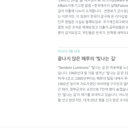
-1961년 10월, 故 에드워드 W. 와그너(Edward W
Affairs지에 기고한 칼럼 <한국에서의 실패(Failur
길어 이틀에 나누어 소개합니다. 전편보기 군사정권
는 이르지만, 이 정권이 한국이 갈구해 온 리더십
민주 헌법은 사실상 철폐되었죠. 국가재건최고회의가
함한 모든 조직은 해체되었고 선출직 공무원들은 모
론이 금지되었고, 국민들은 반국가, 반혁명 세력으
2012년 9월 14일.
끝나지 않은 페루의 ‘빛나는 길’
“Sendero Luminoso” ‘빛나는 길’은 마오쩌
입니다. 1960년대 말 처음 생겨난 ‘빛나는 길’은
퍼져나갔고, 1980년부터는 페루의 밀림 내에서 
1992년 정치적 지도자였던 아비마엘 구즈만과 엘
간 테러, 정부군과의 교전으로 7만여 명이 숨졌습
던 ‘빛나는 길’이 재기를 모색하고 있습니다. 어느
을 선고 받았지만, 대개 20년 형을 선고 받은 조