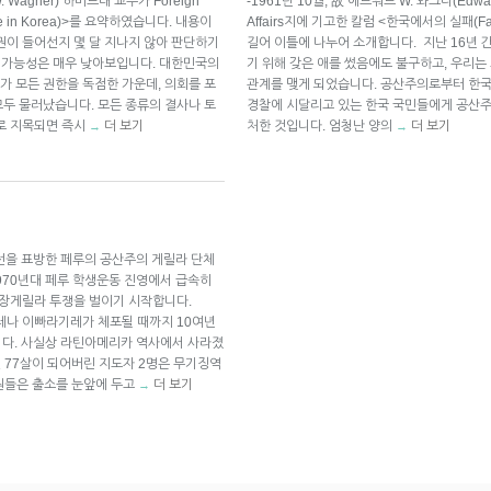
. Wagner) 하버드대 교수가 Foreign
-1961년 10월, 故 에드워드 W. 와그너(Edwar
e in Korea)>를 요약하였습니다. 내용이
Affairs지에 기고한 칼럼 <한국에서의 실패(Fa
이 들어선지 몇 달 지나지 않아 판단하기
길어 이틀에 나누어 소개합니다. 지난 16년 
일 가능성은 매우 낮아보입니다. 대한민국의
기 위해 갖은 애를 썼음에도 불구하고, 우리
 모든 권한을 독점한 가운데, 의회를 포
관계를 맺게 되었습니다. 공산주의로부터 한국
두 물러났습니다. 모든 종류의 결사나 토
경찰에 시달리고 있는 한국 국민들에게 공산주
로 지목되면 즉시
더 보기
처한 것입니다. 엄청난 양의
더 보기
→
→
둥 노선을 표방한 페루의 공산주의 게릴라 단체
 1970년대 페루 학생운동 진영에서 급속히
무장게릴라 투쟁을 벌이기 시작합니다.
레나 이빠라기레가 체포될 때까지 10여년
니다. 사실상 라틴아메리카 역사에서 사라졌
덧 77살이 되어버린 지도자 2명은 무기징역
직원들은 출소를 눈앞에 두고
더 보기
→