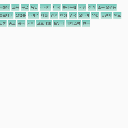
공화당
교육
구글
독일
러시아
미국
분리독립
서평
선거
소득 불평등
슬로데이
실업률
아마존
애플
언론
여성
영국
오바마
유럽
유전자
인도
일본
종교
중국
커피
코로나19
트위터
페이스북
한국