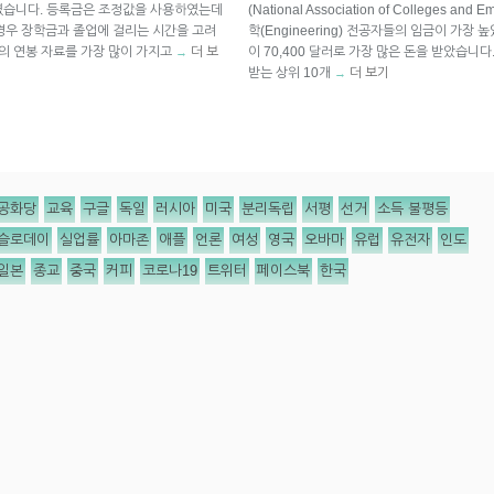
였습니다. 등록금은 조정값을 사용하였는데
(National Association of Colleges 
 경우 장학금과 졸업에 걸리는 시간을 고려
학(Engineering) 전공자들의 임금이 가장
인의 연봉 자료를 가장 많이 가지고
더 보
이 70,400 달러로 가장 많은 돈을 받았습니
→
받는 상위 10개
더 보기
→
공화당
교육
구글
독일
러시아
미국
분리독립
서평
선거
소득 불평등
슬로데이
실업률
아마존
애플
언론
여성
영국
오바마
유럽
유전자
인도
일본
종교
중국
커피
코로나19
트위터
페이스북
한국