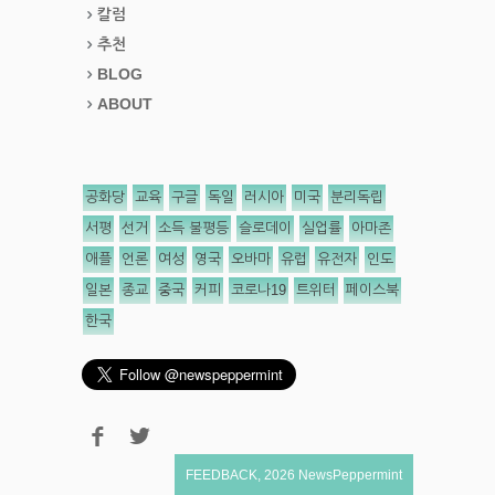
칼럼
추천
BLOG
ABOUT
공화당
교육
구글
독일
러시아
미국
분리독립
서평
선거
소득 불평등
슬로데이
실업률
아마존
애플
언론
여성
영국
오바마
유럽
유전자
인도
일본
종교
중국
커피
코로나19
트위터
페이스북
한국
FEEDBACK
,
2026
NewsPeppermint