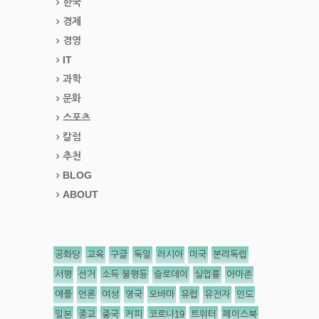
한국
경제
경영
IT
과학
문화
스포츠
칼럼
추천
BLOG
ABOUT
공화당
교육
구글
독일
러시아
미국
분리독립
서평
선거
소득 불평등
슬로데이
실업률
아마존
애플
언론
여성
영국
오바마
유럽
유전자
인도
일본
종교
중국
커피
코로나19
트위터
페이스북