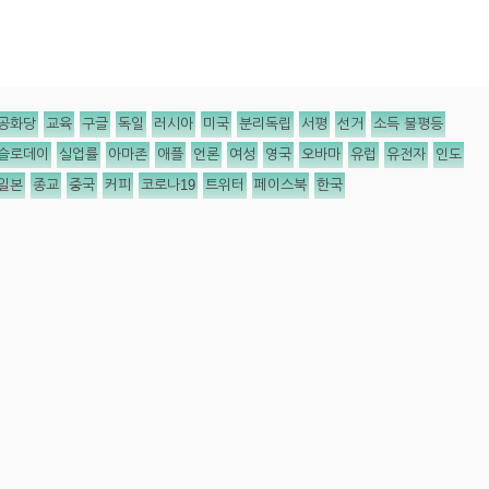
공화당
교육
구글
독일
러시아
미국
분리독립
서평
선거
소득 불평등
슬로데이
실업률
아마존
애플
언론
여성
영국
오바마
유럽
유전자
인도
일본
종교
중국
커피
코로나19
트위터
페이스북
한국