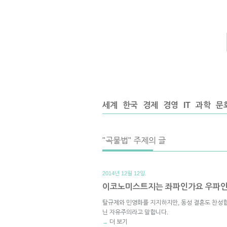
세계
한국
경제
경영
IT
과학
문
"곡물법" 주제의 글
2014년 12월 12일.
이코노미스트지는 좌파인가요 우파
탈규제와 민영화를 지지하지만, 동성 결혼도 찬성합
닌 자유주의라고 말합니다.
더 보기
→