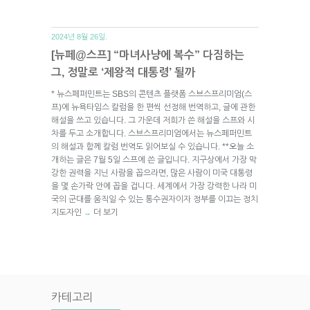
2024년 8월 26일.
[뉴페@스프] “마녀사냥에 복수” 다짐하는
그, 정말로 ‘제왕적 대통령’ 될까
* 뉴스페퍼민트는 SBS의 콘텐츠 플랫폼 스브스프리미엄(스
프)에 뉴욕타임스 칼럼을 한 편씩 선정해 번역하고, 글에 관한
해설을 쓰고 있습니다. 그 가운데 저희가 쓴 해설을 스프와 시
차를 두고 소개합니다. 스브스프리미엄에서는 뉴스페퍼민트
의 해설과 함께 칼럼 번역도 읽어보실 수 있습니다. **오늘 소
개하는 글은 7월 5일 스프에 쓴 글입니다. 지구상에서 가장 막
강한 권력을 지닌 사람을 꼽으라면, 많은 사람이 미국 대통령
을 몇 손가락 안에 꼽을 겁니다. 세계에서 가장 강력한 나라 미
국의 군대를 움직일 수 있는 통수권자이자 정부를 이끄는 정치
지도자인
더 보기
→
카테고리