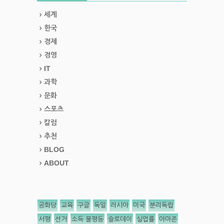
세계
한국
경제
경영
IT
과학
문화
스포츠
칼럼
추천
BLOG
ABOUT
공화당
교육
구글
독일
러시아
미국
분리독립
서평
선거
소득 불평등
슬로데이
실업률
아마존